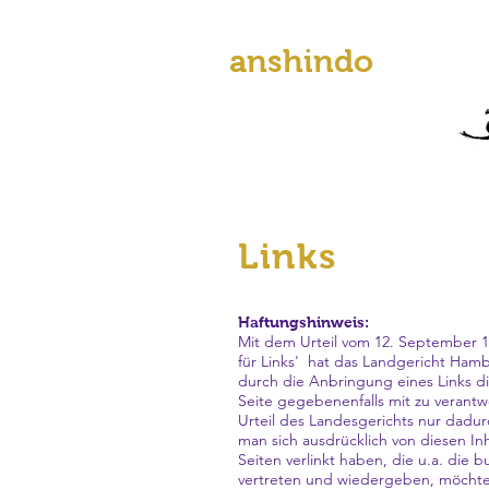
anshindo
Der Weg des
friedvollen Herzens
Links
Haftungshinweis:
Mit dem Urteil vom 12. September 19
für Links' ­ hat das Landgericht Ha
durch die Anbringung eines Links di
Seite gegebenenfalls mit zu verantw
Urteil des Landesgerichts nur dadur
man sich ausdrücklich von diesen Inh
Seiten verlinkt haben, die u.a. die 
vertreten und wiedergeben, möchten