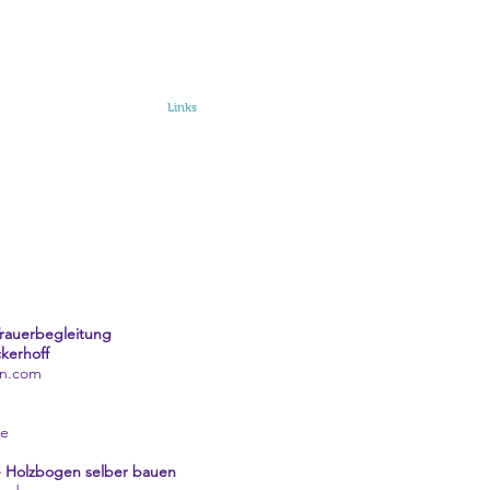
Yogakurse
Reiki
Links
Kontakt
rauerbegleitung
kerhoff
en.com
de
 Holzbogen selber bauen