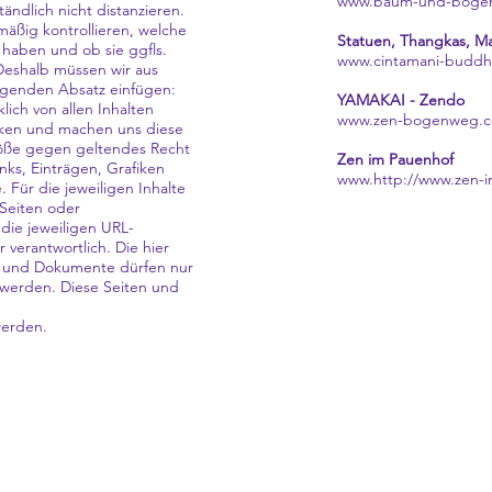
www.baum-und-boge
ändlich nicht distanzieren.
mäßig kontrollieren, welche
Statuen, Thangkas, Ma
n haben und ob sie ggfls.
www.cintamani-buddh
Deshalb müssen wir aus
olgenden Absatz einfügen:
YAMAKAI - Zendo
lich von allen Inhalten
www.zen-bogenweg.
fiken und machen uns diese
stöße gegen geltendes Recht
Zen im Pauenhof
nks, Einträgen, Grafiken
www.http://www.zen-
 Für die jeweiligen Inhalte
 Seiten oder
 die jeweiligen URL-
 verantwortlich. Die hier
n und Dokumente dürfen nur
werden. Diese Seiten und
werden.