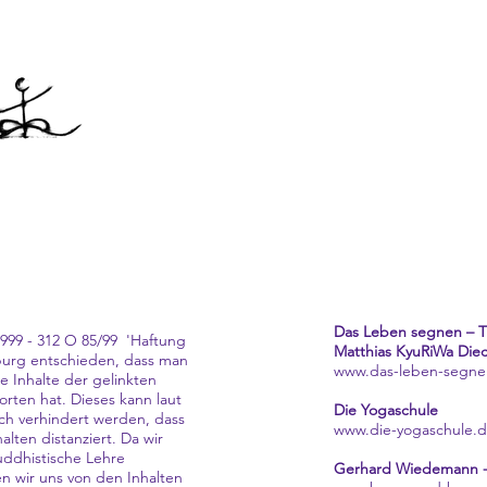
Start
anshindo
zur Person
Der Weg des Bogens
Das Leben segnen – T
99 - 312 O 85/99 ­ 'Haftung
Matthias KyuRiWa Diec
mburg entschieden, dass man
www.das-leben-segn
e Inhalte der gelinkten
orten hat. Dieses kann laut
Die Yogaschule
ch verhindert werden, dass
www.die-yogaschule.
alten distanziert. Da wir
buddhistische Lehre
Gerhard Wiedemann -
 wir uns von den Inhalten