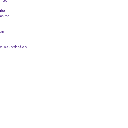
n.de
las
as.de
com
im-pauenhof.de