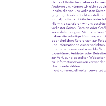
der buddhistischen Lehre selbstverst
Andererseits können wir nicht regel
Inhalte die von uns verlinkten Seite
gegen geltendes Recht verstoßen. 
formaljuristischen Gründen leider f
Hiermit distanzieren wir uns ausdrück
verlinkter Seiten, Dateien oder Gra
keinesfalls zu eigen. Sämtliche Ver
haben die sofortige Löschung von Li
oder ähnlichen Referenzen zur Folge.
und Informationen dieser verlinkten
Internetadressen sind ausschließlich
Eigentümer, Anbieter oder Betreiber
zur Verfügung gestellten Webseite
zu Informationszwecken verwendet 
Dokumente dürfen
nicht kommerziell weiter verwertet 