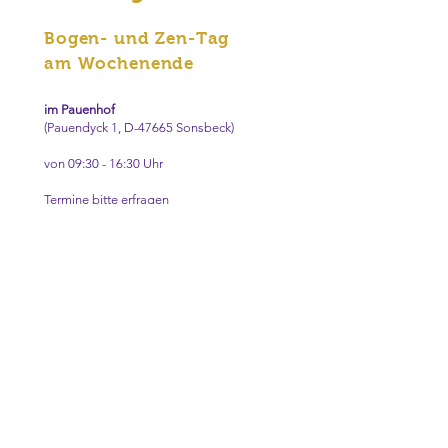
Bogen- und Zen-Tag
am Wochenende
im Pauenhof
(Pauendyck 1, D-47665 Sonsbeck)
von 09:30 - 16:30 Uhr
Termine bitte erfragen
Karnevals-Sesshin (jährlich)
Zen und Bogenschießen
von Freitagnachmittag bis
Montagmittag
Pauenhof
(Pauendyck 1, D-47665 Sonsbeck)